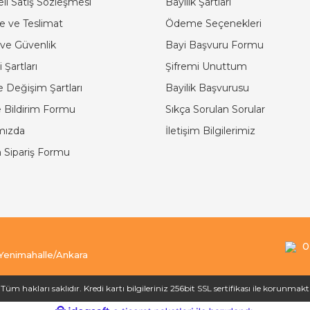
li Satış Sözleşmesi
Bayilik Şartları
 ve Teslimat
Ödeme Seçenekleri
k ve Güvenlik
Bayi Başvuru Formu
 Şartları
Şifremi Unuttum
e Değişim Şartları
Bayilik Başvurusu
 Bildirim Formu
Sıkça Sorulan Sorular
mızda
İletişim Bilgilerimiz
 Sipariş Formu
0
 Yenimahalle/Ankara
Tüm hakları saklıdır. Kredi kartı bilgileriniz 256bit SSL sertifikası ile korunmakt