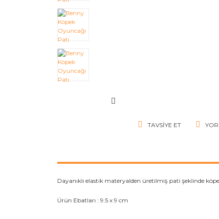
TAVSIYE ET
YOR
Dayanıklı elastik materyalden üretilmiş pati şeklinde köp
Ürün Ebatları : 9.5 x 9 cm