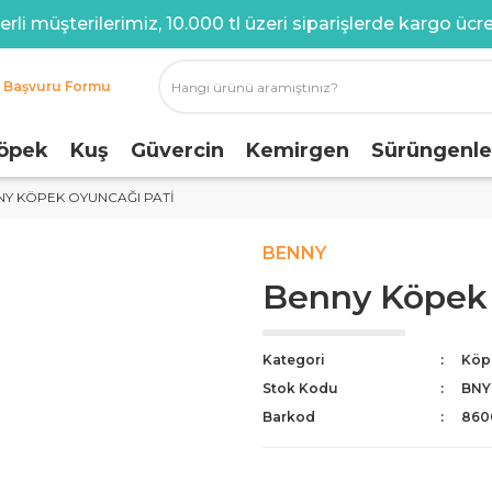
rli müşterilerimiz, 10.000 tl üzeri siparişlerde kargo ücret
i Başvuru Formu
öpek
Kuş
Güvercin
Kemirgen
Sürüngenle
NY KÖPEK OYUNCAĞI PATI
BENNY
Benny Köpek 
Kategori
Köp
Stok Kodu
BNY-
Barkod
860