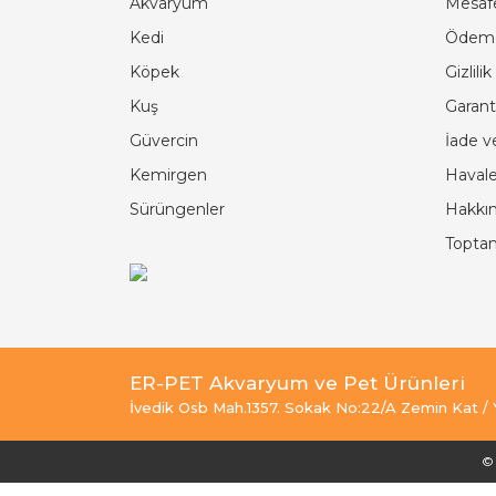
Akvaryum
Mesafe
Kedi
Ödeme
Köpek
Gizlili
Kuş
Garanti
Güvercin
İade v
Kemirgen
Havale
Sürüngenler
Hakkı
Toptan
ER-PET Akvaryum ve Pet Ürünleri
İvedik Osb Mah.1357. Sokak No:22/A Zemin Kat /
© 