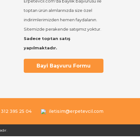
Erpetevcil.com'da bayilik başvurusu ile
toptan ürün alımlarınızda size özel
indirimlerimizden hemen faydalanın.
Sitemizde perakende satışımız yoktur.
Sadece toptan satış
yapılmaktadır.
Bayi Başvuru Formu
 312 395 25 04
iletisim@erpetevcil.com
adır.