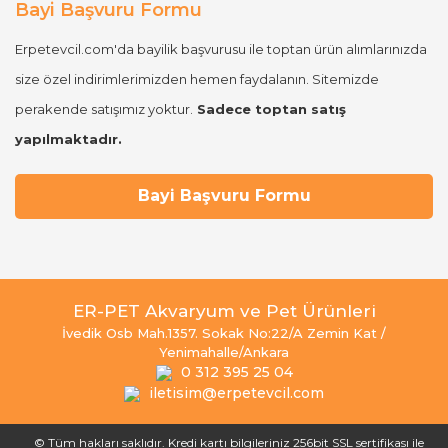
Bayi Başvuru Formu
Erpetevcil.com'da bayilik başvurusu ile toptan ürün alımlarınızda
size özel indirimlerimizden hemen faydalanın. Sitemizde
perakende satışımız yoktur.
Sadece toptan satış
yapılmaktadır.
Bayi Başvuru Formu
ER-PET Akvaryum ve Pet Ürünleri
İvedik Osb Mah.1357. Sokak No:22/A Zemin Kat /
Yenimahalle/Ankara
0 312 395 25 04
iletisim@erpetevcil.com
© Tüm hakları saklıdır. Kredi kartı bilgileriniz 256bit SSL sertifikası ile