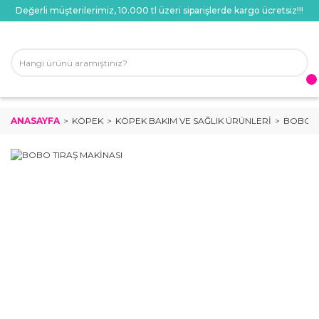
Değerli müşterilerimiz, 10.000 tl üzeri siparişlerde kargo ücretsiz!!!
ANASAYFA
KÖPEK
KÖPEK BAKIM VE SAĞLIK ÜRÜNLERI
BOBO T