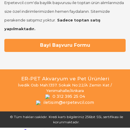
Erpetevcil.com'da bayilik başvurusu ile toptan ürün alımlarınızda
size özel indirimlerimizden hemen faydalanın. Sitemizde
perakende satışımız yoktur.
Sadece toptan satış
yapılmaktadır.
Bayi Başvuru Formu
ER-PET Akvaryum ve Pet Ürünleri
İvedik Osb Mah.1357. Sokak No:22/A Zemin Kat /
Yenimahalle/Ankara
0 312 395 25 04
iletisim@erpetevcil.com
© Tüm hakları saklıdır. Kredi kartı bilgileriniz 256bit SSL sertifikası ile
korunmaktadır.