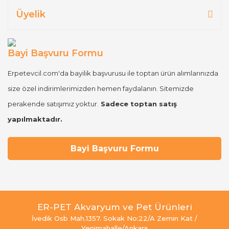
Üyelik
Bayi Başvuru Formu
Erpetevcil.com'da bayilik başvurusu ile toptan ürün alımlarınızda
size özel indirimlerimizden hemen faydalanın. Sitemizde
perakende satışımız yoktur.
Sadece toptan satış
yapılmaktadır.
Bayi Başvuru Formu
ER-PET Akvaryum ve Pet Ürünleri
İvedik Osb Mah.1357. Sokak No:22/A Zemin Kat /
Yenimahalle/Ankara