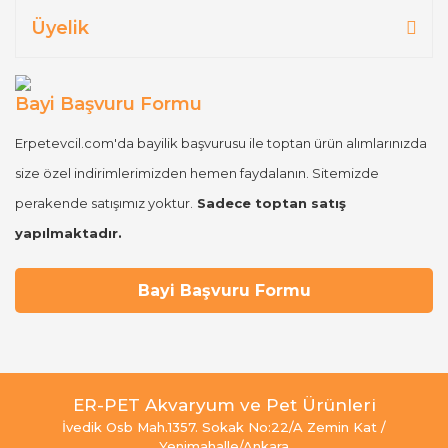
Üyelik
Bayi Başvuru Formu
Erpetevcil.com'da bayilik başvurusu ile toptan ürün alımlarınızda
size özel indirimlerimizden hemen faydalanın. Sitemizde
perakende satışımız yoktur.
Sadece toptan satış
yapılmaktadır.
Bayi Başvuru Formu
ER-PET Akvaryum ve Pet Ürünleri
İvedik Osb Mah.1357. Sokak No:22/A Zemin Kat /
Yenimahalle/Ankara