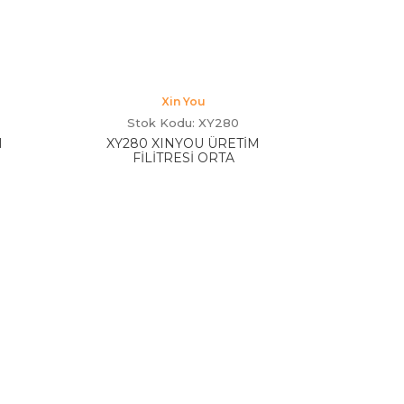
Xin You
Stok Kodu: XY280
M
XY280 XINYOU ÜRETİM
FİLİTRESİ ORTA