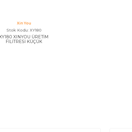
Xin You
Stok Kodu: XY180
XY180 XINYOU ÜRETİM
FİLİTRESİ KÜÇÜK