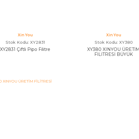
Xin You
Xin You
Stok Kodu: XY2831
Stok Kodu: XY380
XY2831 Çiftli Pipo Filitre
XY380 XINYOU ÜRETİ
FİLİTRESİ BÜYÜK