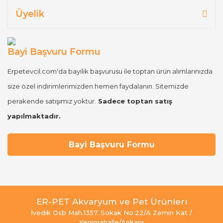
Üyelik
Bayi Başvuru Formu
Erpetevcil.com'da bayilik başvurusu ile toptan ürün alımlarınızda
size özel indirimlerimizden hemen faydalanın. Sitemizde
perakende satışımız yoktur.
Sadece toptan satış
yapılmaktadır.
Bayi Başvuru Formu
ER-PET Akvaryum ve Pet Ürünleri
İvedik Osb Mah.1357. Sokak No:22/A Zemin Kat /
Yenimahalle/Ankara