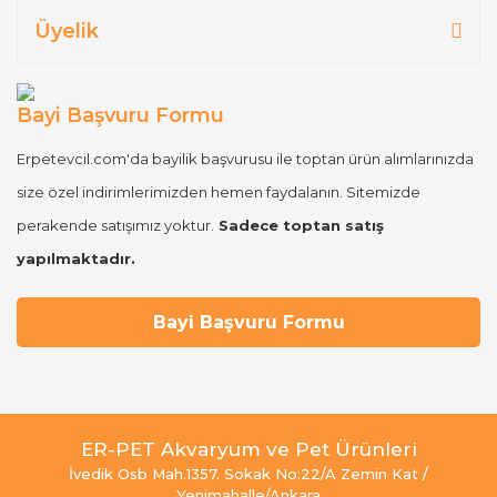
Üyelik
Bayi Başvuru Formu
Erpetevcil.com'da bayilik başvurusu ile toptan ürün alımlarınızda
size özel indirimlerimizden hemen faydalanın. Sitemizde
perakende satışımız yoktur.
Sadece toptan satış
yapılmaktadır.
Bayi Başvuru Formu
ER-PET Akvaryum ve Pet Ürünleri
İvedik Osb Mah.1357. Sokak No:22/A Zemin Kat /
Yenimahalle/Ankara