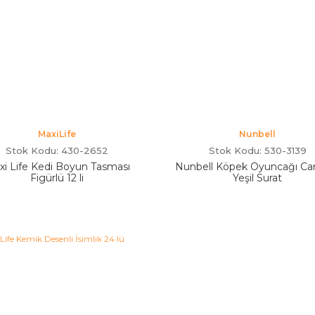
MaxiLife
Nunbell
Stok Kodu: 430-2652
Stok Kodu: 530-3139
xi Life Kedi Boyun Tasması
Nunbell Köpek Oyuncağı Ca
Figürlü 12 li
Yeşil Surat