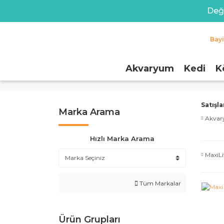
Değe
Bay
Akvaryum
Kedi
K
Satışl
Marka Arama
Akva
Hızlı Marka Arama
MaxiLi
Tüm Markalar
Ürün Grupları