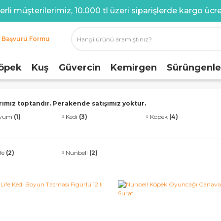
rli müşterilerimiz, 10.000 tl üzeri siparişlerde kargo ücret
i Başvuru Formu
öpek
Kuş
Güvercin
Kemirgen
Sürüngenle
arımız toptandır. Perakende satışımız yoktur.
ryum
(1)
Kedi
(3)
Köpek
(4)
fe
(2)
Nunbell
(2)